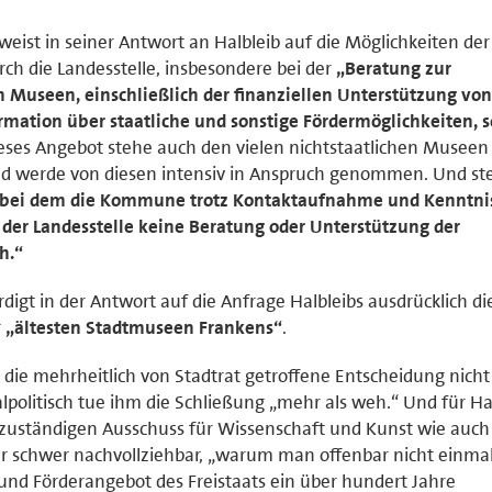
eist in seiner Antwort an Halbleib auf die Möglichkeiten der
 die Landesstelle, insbesondere bei der
„Beratung zur
 Museen, einschließlich der finanziellen Unterstützung von
mation über staatliche und sonstige Fördermöglichkeiten, 
ses Angebot stehe auch den vielen nichtstaatlichen Museen 
 werde von diesen intensiv in Anspruch genommen. Und stell
ll, bei dem die Kommune trotz Kontaktaufnahme und Kenntni
der Landesstelle keine Beratung oder Unterstützung der
h.“
igt in der Antwort auf die Anfrage Halbleibs ausdrücklich di
r
„ältesten Stadtmuseen Frankens“
.
ie mehrheitlich von Stadtrat getroffene Entscheidung nicht 
lpolitisch tue ihm die Schließung „mehr als weh.“ Und für Hal
m zuständigen Ausschuss für Wissenschaft und Kunst wie auc
ur schwer nachvollziehbar, „warum man offenbar nicht einma
 und Förderangebot des Freistaats ein über hundert Jahre