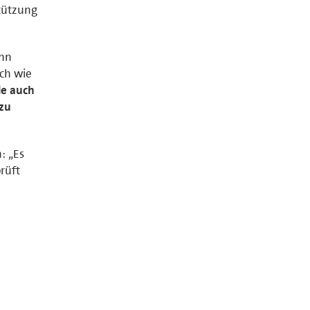
tützung
enn
ach wie
de auch
 zu
: „Es
rüft