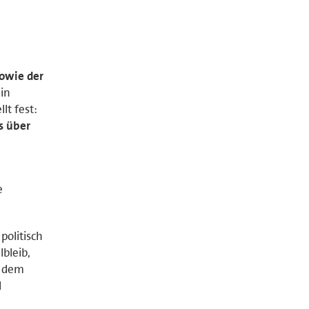
sowie der
in
t fest:
s über
e
politisch
bleib,
h dem
l