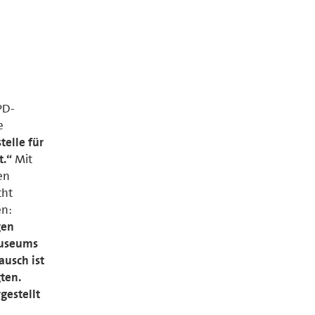
PD-
e
telle für
t.“
Mit
en
cht
en:
gen
Museums
usch ist
ten.
estellt