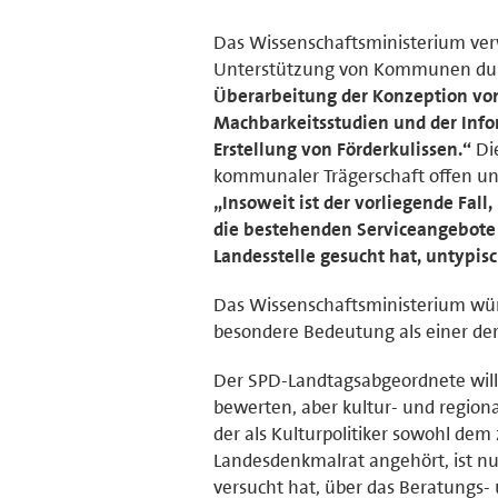
Das Wissenschaftsministerium verw
Unterstützung von Kommunen durch
Überarbeitung der Konzeption von
Machbarkeitsstudien und der Infor
Erstellung von Förderkulissen.“
Die
kommunaler Trägerschaft offen und
„Insoweit ist der vorliegende Fa
die bestehenden Serviceangebote 
Landesstelle gesucht hat, untypisc
Das Wissenschaftsministerium würd
besondere Bedeutung als einer de
Der SPD-Landtagsabgeordnete will d
bewerten, aber kultur- und regiona
der als Kulturpolitiker sowohl de
Landesdenkmalrat angehört, ist n
versucht hat, über das Beratungs-