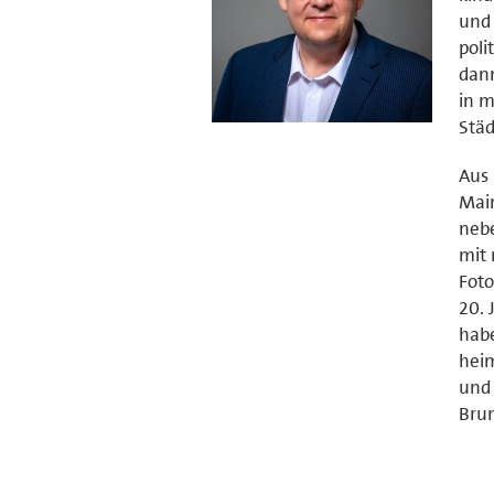
und 
poli
dann
in m
Stä
Aus 
Main
neb
mit
Foto
20. 
habe
heim
und 
Brun