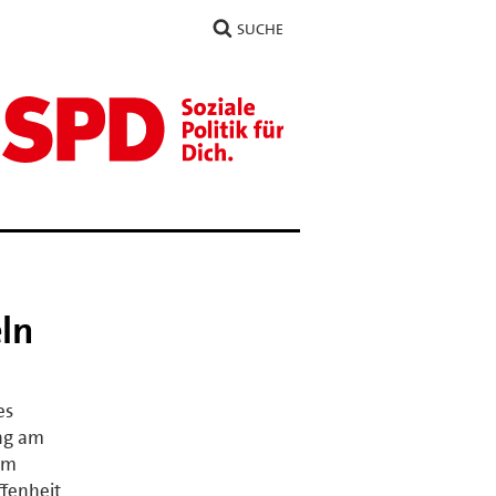
SUCHE
ln
es
ung am
em
ffenheit