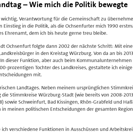
andtag – Wie mich die Politik bewegte
r wichtig, Verantwortung für die Gemeinschaft zu übernehme
instieg in die Politik, als die Ochsenfurter mich 1990 erstma
hes Ehrenamt, dem ich bis heute gerne treu bleibe.
dt Ochsenfurt folgte dann 2002 der nächste Schritt: Mit ein
Landkreisbürger in den Kreistag Würzburg. Von da an bis 2013
n. In dieser Funktion, aber auch beim Kommunalunternehmen
00-prozentigen Tochter des Landkreises, gestaltete ich einige
Entscheidungen mit.
yerischen Landtages. Neben meinem ursprünglichen Stimmkre
 die Stimmkreise Würzburg-Stadt (wie bereits von 2008-2013
018) sowie Schweinfurt, Bad Kissingen, Rhön-Grabfeld und Haß
ch in meinen politischen Entscheidungen der gesamten Region
 ich verschiedene Funktionen in Ausschüssen und Arbeitskrei