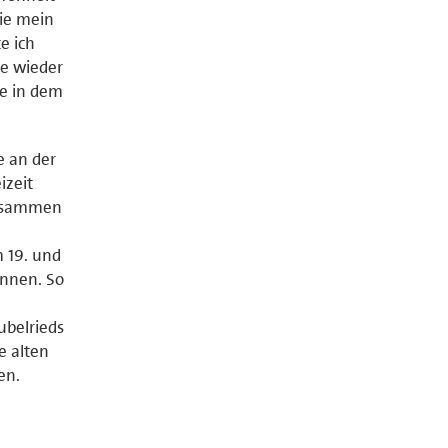
ie mein
e ich
ne wieder
ne in dem
e an der
izeit
zusammen
 19. und
önnen. So
ubelrieds
e alten
en.