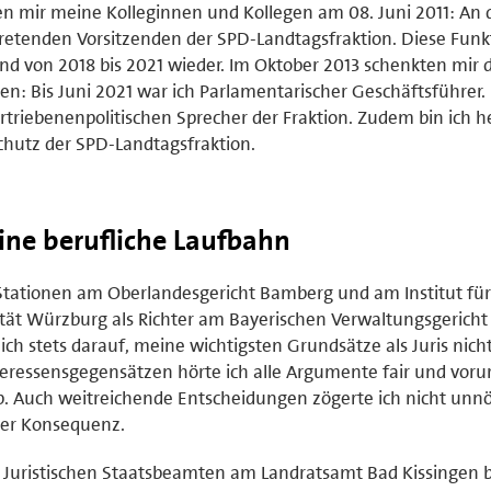
n mir meine Kolleginnen und Kollegen am 08. Juni 2011: An
tretenden Vorsitzenden der SPD-Landtagsfraktion. Diese Funk
nd von 2018 bis 2021 wieder. Im Oktober 2013 schenkten mir 
n: Bis Juni 2021 war ich Parlamentarischer Geschäftsführer. 
triebenenpolitischen Sprecher der Fraktion. Zudem bin ich h
chutz der SPD-Landtagsfraktion.
ine berufliche Laufbahn
h Stationen am Oberlandesgericht Bamberg und am Institut für
tät Würzburg als Richter am Bayerischen Verwaltungsgericht 
ich stets darauf, meine wichtigsten Grundsätze als Juris nich
teressensgegensätzen hörte ich alle Argumente fair und vorurt
. Auch weitreichende Entscheidungen zögerte ich nicht unnö
ller Konsequenz.
Juristischen Staatsbeamten am Landratsamt Bad Kissingen 