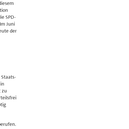
 diesem
tion
die SPD-
Im Juni
eute der
 Staats-
in
t zu
eilsfrei
tig
berufen.