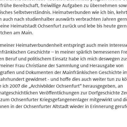
frühe Bereitschaft, freiwillige Aufgaben zu übernehmen sow
tisches Selbstverständnis. Heimatverbunden wie ich bin, kehrt
 auch nach studienhalber auswärts verbrachten Jahren ger
eine Heimatstadt Ochsenfurt zurück und lebe bis heute ger
dtchen am Main.
meiner Heimatverbundenheit entspringt auch mein Interess
fränkischen Geschichte – In meiner spärlich bemessenen Fre
en Beruf und politischem Einsatz habe ich mich deswegen 
 meiner Frau Christiane der Sammlung und Herausgabe von
grafien und Dokumenten der Mainfränkischen Geschichte im
Jahrhundert gewidmet - und hoffe dies auch weiter tun zu k
 ich 2007 die „Archivbilder Ochsenfurt“ herausgegeben, an
atgeschichtlichen Veröffentlichungen zur Dorfgeschichte Ze
zum Ochsenfurter Kriegsgefangenenlager mitgewirkt und di
nen in der Ochsenfurter Altstadt wieder in Erinnerung geruf