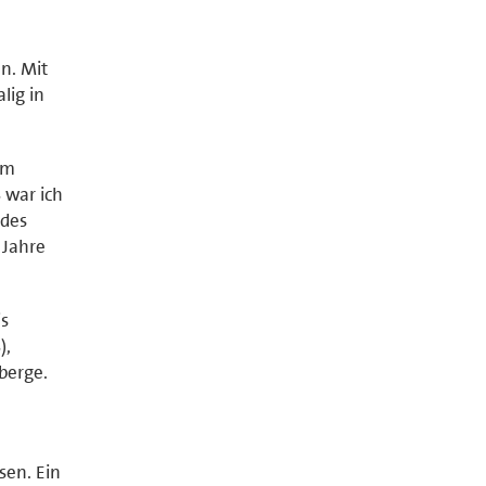
n. Mit
lig in
em
 war ich
 des
 Jahre
is
),
berge.
sen. Ein