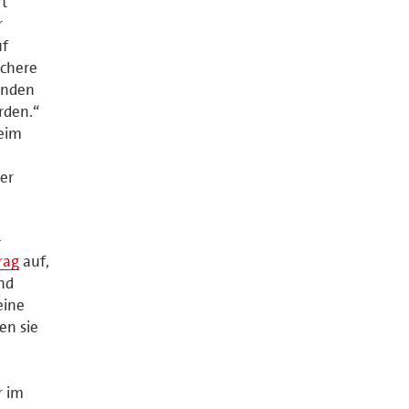
rt
r
uf
ichere
inden
rden.“
heim
er
-
rag
auf,
und
eine
en sie
r im