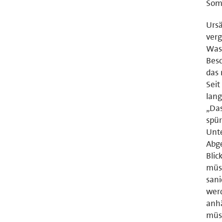
Somm
Ursä
verg
Wass
Besc
das 
Seit
lang
„Das
spür
Unte
Abg
Blic
müss
sani
wer
anhä
müs