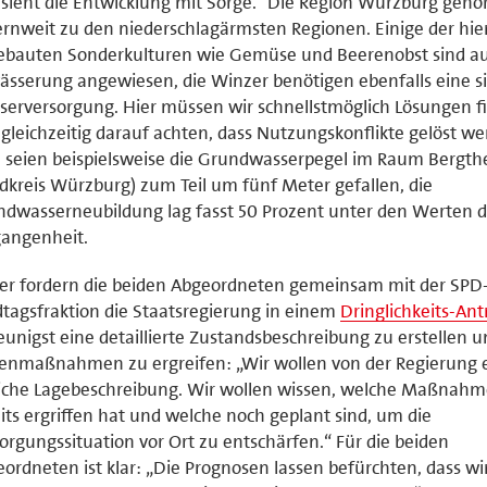
sieht die Entwicklung mit Sorge. "Die Region Würzburg gehö
rnweit zu den niederschlagärmsten Regionen. Einige der hie
ebauten Sonderkulturen wie Gemüse und Beerenobst sind a
sserung angewiesen, die Winzer benötigen ebenfalls eine s
erversorgung. Hier müssen wir schnellstmöglich Lösungen f
gleichzeitig darauf achten, dass Nutzungskonflikte gelöst we
 seien beispielsweise die Grundwasserpegel im Raum Bergt
dkreis Würzburg) zum Teil um fünf Meter gefallen, die
dwasserneubildung lag fasst 50 Prozent unter den Werten d
gangenheit.
er fordern die beiden Abgeordneten gemeinsam mit der SPD
tagsfraktion die Staatsregierung in einem
Dringlichkeits-Ant
eunigst eine detaillierte Zustandsbeschreibung zu erstellen 
enmaßnahmen zu ergreifen: „Wir wollen von der Regierung 
iche Lagebeschreibung. Wir wollen wissen, welche Maßnahm
its ergriffen hat und welche noch geplant sind, um die
orgungssituation vor Ort zu entschärfen.“ Für die beiden
ordneten ist klar: „Die Prognosen lassen befürchten, dass wi