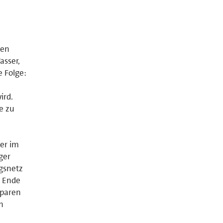
hen
asser,
e Folge:
ird.
e zu
er im
ger
gsnetz
m Ende
sparen
n