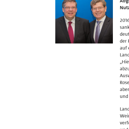
Abge
Nut
2016
sank
deut
der 
auf 
Land
„Hie
abzu
Ausw
Rose
aber
und
Land
Wein
verf