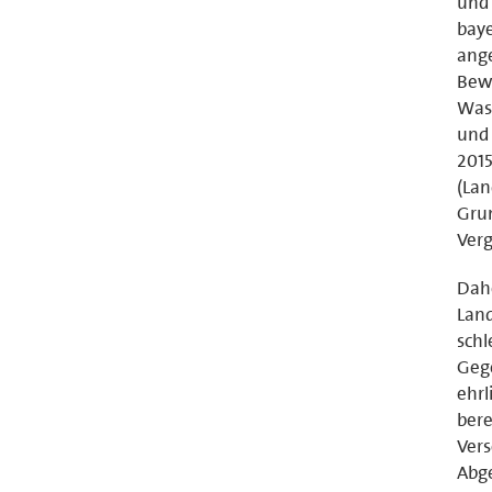
und 
baye
ang
Bewä
Wass
und 
2015
(Lan
Grun
Ver
Dah
Land
schl
Geg
ehrl
bere
Vers
Abge