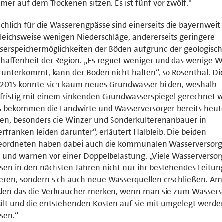
er auf dem Trockenen sitzen. Es ist fünf vor zwölf.“
chlich für die Wasserengpässe sind einerseits die bayernweit
leichsweise wenigen Niederschläge, andererseits geringere
erspeichermöglichkeiten der Böden aufgrund der geologisc
haffenheit der Region. „Es regnet weniger und das wenige W
runterkommt, kann der Boden nicht halten“, so Rosenthal. Di
 2015 konnte sich kaum neues Grundwasser bilden, weshalb
fristig mit einem sinkenden Grundwasserspiegel gerechnet w
 bekommen die Landwirte und Wasserversorger bereits heut
en, besonders die Winzer und Sonderkulterenanbauer in
rfranken leiden darunter“, erläutert Halbleib. Die beiden
eordneten haben dabei auch die kommunalen Wasserversorg
k und warnen vor einer Doppelbelastung. „Viele Wasserversor
en in den nächsten Jahren nicht nur ihr bestehendes Leitun
eren, sondern sich auch neue Wasserquellen erschließen. A
den das die Verbraucher merken, wenn man sie zum Wasser
lt und die entstehenden Kosten auf sie mit umgelegt werde
sen.“