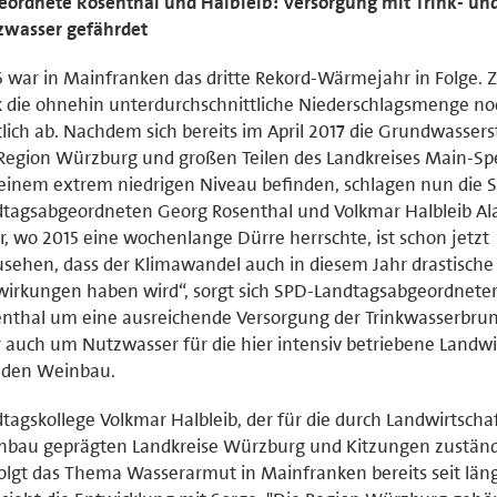
ordnete Rosenthal und Halbleib: Versorgung mit Trink- un
zwasser gefährdet
 war in Mainfranken das dritte Rekord-Wärmejahr in Folge. Z
 die ohnehin unterdurchschnittliche Niederschlagsmenge n
lich ab. Nachdem sich bereits im April 2017 die Grundwassers
Region Würzburg und großen Teilen des Landkreises Main-Sp
einem extrem niedrigen Niveau befinden, schlagen nun die 
tagsabgeordneten Georg Rosenthal und Volkmar Halbleib Al
r, wo 2015 eine wochenlange Dürre herrschte, ist schon jetzt
sehen, dass der Klimawandel auch in diesem Jahr drastische
irkungen haben wird“, sorgt sich SPD-Landtagsabgeordnete
nthal um eine ausreichende Versorgung der Trinkwasserbru
 auch um Nutzwasser für die hier intensiv betriebene Landwi
 den Weinbau.
tagskollege Volkmar Halbleib, der für die durch Landwirtscha
bau geprägten Landkreise Würzburg und Kitzungen zuständi
olgt das Thema Wasserarmut in Mainfranken bereits seit lä