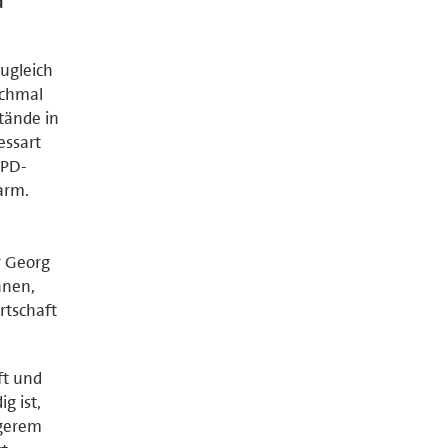
d
ugleich
ochmal
tände in
essart
SPD-
arm.
r Georg
nnen,
rtschaft
ft und
g ist,
ngerem