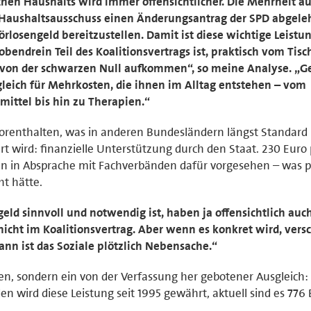
schen Haushalts wird immer offensichtlicher. Die Mehrheit a
Haushaltsausschuss einen Änderungsantrag der SPD abgeleh
rlosengeld bereitzustellen. Damit ist diese wichtige Leistun
 obendrein Teil des Koalitionsvertrags ist, praktisch vom Tis
 von der schwarzen Null aufkommen“, so meine Analyse. „G
leich für Mehrkosten, die ihnen im Alltag entstehen – vom
mittel bis hin zu Therapien.“
orenthalten, was in anderen Bundesländern längst Standard 
rt wird: finanzielle Unterstützung durch den Staat. 230 Euro 
n in Absprache mit Fachverbänden dafür vorgesehen – was p
t hätte.
geld sinnvoll und notwendig ist, haben ja offensichtlich au
 nicht im Koalitionsvertrag. Aber wenn es konkret wird, ver
Dann ist das Soziale plötzlich Nebensache.“
en, sondern ein von der Verfassung her gebotener Ausgleich: 
den wird diese Leistung seit 1995 gewährt, aktuell sind es 776