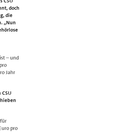
us CSU
nt, doch
g, die
ch. „Nun
ehörlose
ist – und
pro
ro Jahr
ch CSU
schieben
für
 Euro pro