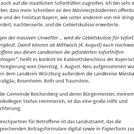
auch auf die staatlichen Soforthilfen zugreifen. Ich bin sehr 
ber, dass mein Schreiben an den Ministerpräsidenten offenba
e und der Freistaat Bayern, wie unter anderem von mir drin
rdert, nachbesserte, und die Gebietskulisse erweiterte.
en der massiven Unwetter … wird die Gebietskulisse für Sofort
 ergänzt. Damit können ab Mittwoch (4. August) auch Hochwas
offene aus diesen Landkreisen die geforderten Soforthilfen
ntragen“
, heißt es konkret im Kabinettsbeschluss der Bayeris
atsregierung vom Dienstag, 3. August. Neu aufgenommen w
en dem Landkreis Würzburg außerdem die Landkreise Miesba
allgäu, Rosenheim, Roth und Traunstein.
 die Gemeinde Reichenberg und deren Bürgermeister, meine
eikollegen Stefan Hemmerich, ist das eine große Hilfe und
ichterung.
rechpartner für Betroffene ist das Landratsamt, das die
prechenden Antragsformulare digital sowie in Papierform zu