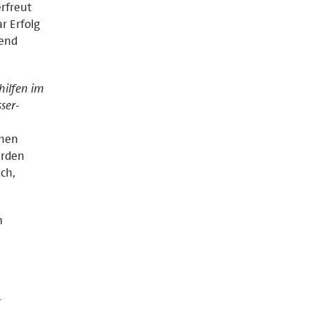
erfreut
r Erfolg
gend
hilfen im
ser-
chen
urden
ch,
m
r