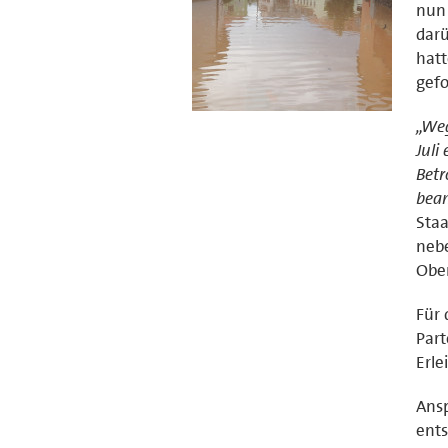
nun 
darü
hatt
gefo
„Weg
Juli
Betr
bea
Sta
neb
Ober
Für
Part
Erle
Ansp
ents