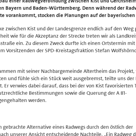
bau einer Radwegverbindung zwischen Kist und Gerchshei
hen Bayern und Baden-Württemberg. Denn während der Rad
e vorankommt, stocken die Planungen auf der bayerischen 
ecke zwischen Kist und der Landesgrenze endlich auf den Weg
heit wie für die Akzeptanz der Strecke treten wir als Landkre
tsstraße ein. Zu diesem Zweck durfte ich einen Ortstermin mit 
em Vorsitzenden der SPD-Kreistagsfraktion Stefan Wolfshörn
zusammen mit seiner Nachbargemeinde Altertheim das Projekt
n und fühle sich ein Stück weit ausgebremst, teilte uns der 
 Er verwies dabei darauf, dass bei der von Kist favorisierten 
utzrechtliche Bestimmungen sowie die Querung der A 81-
egengehalten werden.
 gebrachte Alternative eines Radwegs durch den östlich der
ach unserer Ansicht entscheidende Nachteile. „Ein Radweg 