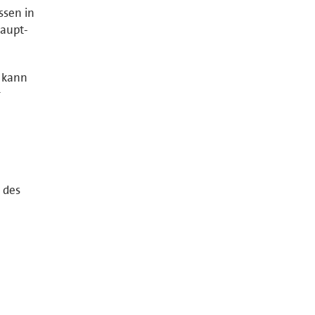
ssen in
Haupt-
n kann
r
 des