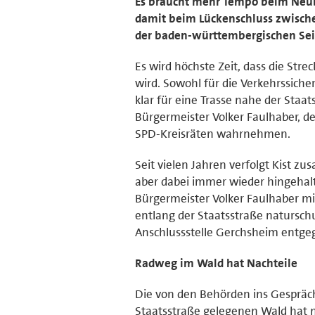
Es braucht mehr Tempo beim Neu
damit beim Lückenschluss zwisc
der baden-württembergischen Seit
Es wird höchste Zeit, dass die Str
wird. Sowohl für die Verkehrssicher
klar für eine Trasse nahe der Staa
Bürgermeister Volker Faulhaber, d
SPD-Kreisräten wahrnehmen.
Seit vielen Jahren verfolgt Kist 
aber dabei immer wieder hingehalte
Bürgermeister Volker Faulhaber mit.
entlang der Staatsstraße natursch
Anschlussstelle Gerchsheim entg
Radweg im Wald hat Nachteile
Die von den Behörden ins Gespräch
Staatsstraße gelegenen Wald hat n