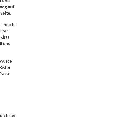
m und
weg auf
Seite.
 gebracht
is-SPD
Kists
dl und
, wurde
Kister
Trasse
durch den