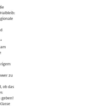
die
Halbleib:
egionale
nd
.“
s am
e
hrigem
n
chwer zu
l, ob das
es
m geben!
 Klasse