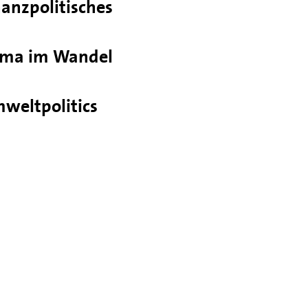
nanzpolitisches
ima im Wandel
weltpolitics