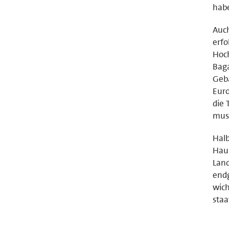
habe
Auc
erf
Hoch
Baga
Gebä
Euro
die 
mus
Halb
Haus
Land
endg
wich
staa