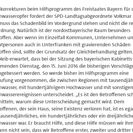
korrekturen beim Hilfsprogramm des Freistaates Bayern für 
wasseropfer fordert der SPD-Landtagsabgeordnete Volkmar 
muss das Schadenbild im Vordergrund stehen und nicht die r
dnung. Natürlich ist der nordostbayerische Raum besonders
roffen. Aber wenn im Einzelfall Kommunen, Unternehmen u
atpersonen auch in Unterfranken mit gravierenden Schäden
offen sind, sollte der Grundsatz der Gleichbehandlung gelten
leib erwartet, dass bei der Sitzung des bayerischen Kabinett
enden Dienstag, den 15. Juni 2016 die bisherigen Vorschläg
gebessert werden. So werde bisher im Hilfsprogramm eine
tufung vorgenommen, die zwischen Regionen mit tausendjä
hwasser, mit hundertjährigem Hochwasser und mit sonstige
wasserereignissen unterscheidet. „Es ist den Betroffenen s
mitteln, warum diese Unterscheidung gemacht wird. Dem
offenen, der sein Haus, seine Existenz verloren hat, ist es ega
tausendjährliches, ein hundertjährliches oder ein dreijährlich
wasser war. Er braucht Hilfe, und diese Hilfe müssen wir ih
ann nicht sein, dass wir Betroffene erster, zweiter und dritter