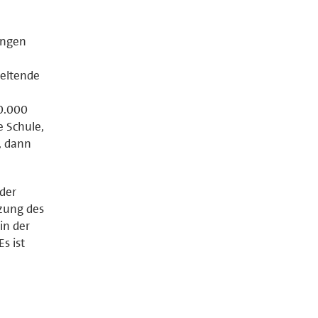
ungen
geltende
0.000
e Schule,
, dann
 der
tzung des
in der
s ist