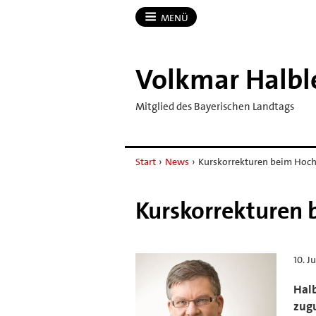
MENÜ
Volkmar Halbl
Mitglied des Bayerischen Landtags
Start
›
News
›
Kurskorrekturen beim Hoc
Kurskorrekturen
10. J
Hal
zugu