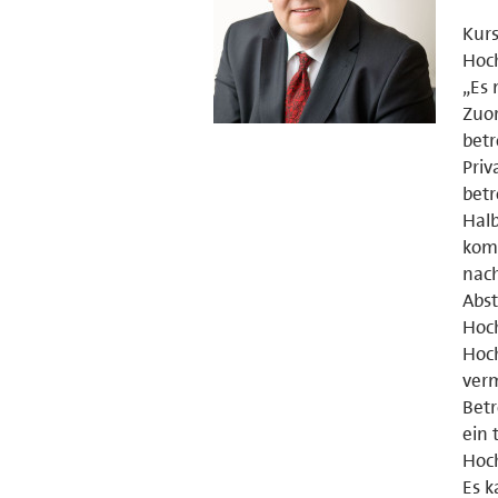
Kurs
Hoch
„Es 
Zuor
bet
Priv
betr
Halb
komm
nach
Abs
Hoc
Hoch
ver
Betr
ein 
Hoch
Es k