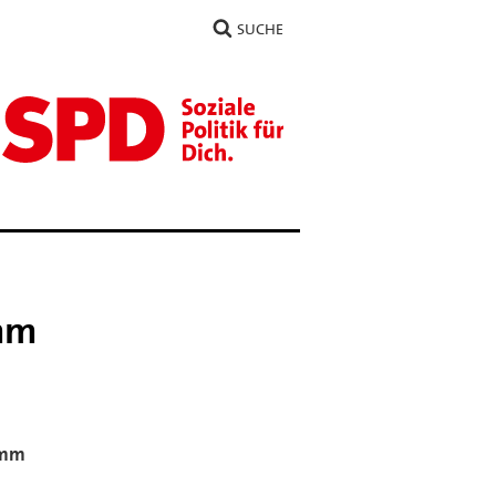
SUCHE
amm
amm