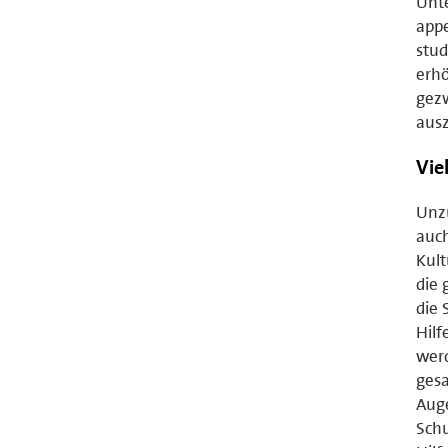
Unte
appe
stu
erhö
gez
ausz
Vie
Unzu
auch
Kult
die 
die 
Hilf
werd
gesa
Auge
Sch