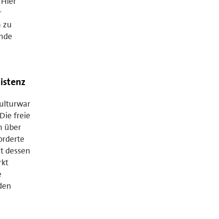
 Hier
r
 zu
ende
istenz
ulturwar
Die freie
n über
orderte
it dessen
rkt
e
 den