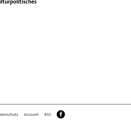
lturpolitisches
atenschutz
Account
RSS