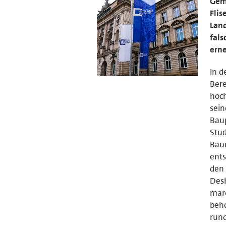
Gem
Flis
Land
fals
ern
In d
Bere
hoch
sein
Baup
Stud
Baum
ents
den 
Desh
mar
beho
rund