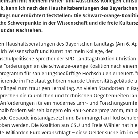
einsam mit meinem Partei- und Ausschuss-Kollegen Christ
ek, kann ich nach den Haushaltsberatungen des Bayerischen
tags nur ernüchtert feststellen: Die Schwarz-orange-Koaliti
che Schwerpunkte in der Wissenschaft und die freie Kulturs
eut das Nachsehen.
en Haushaltsberatungen des Bayerischen Landtags (Am 6. Apr
ich Wissenschaft und Kunst hat mein Kollege, der
schulpolitische Sprecher der SPD-Landtagsfraktion Christian F
e Forderungen an die schwarze-orange Koalition nach einem
rogramm für sanierungsbedürftige Hochschulen erneuert. "F
ierende im Freistaat gehören marode Universitätsgebäude 
ängel zum traurigen Lernalltag. An vielen Standorten in Ba
prechen die räumlichen und technischen Gegebenheiten läng
Anforderungen für ein modernes Lehr- und Forschungsumfel
alb fordern wir seit langem ein Bau-Sonderprogramm, mit 
ode Gebäude instandgesetzt und Baumängel an Hochschule
ben werden. Die Koalition aus CSU und Freie Wähler hat hie
 5 Milliarden Euro veranschlagt – diese Gelder suche ich im 