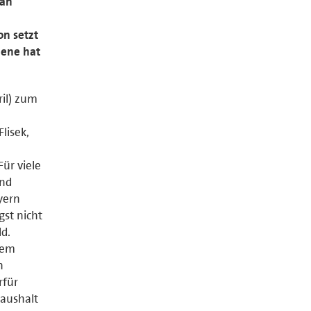
ian
on setzt
zene hat
il) zum
lisek,
ür viele
und
yern
st nicht
d.
dem
n
rfür
Haushalt