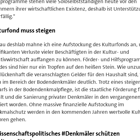
sprogramme stehen viele Soloselbstständigen heute vor den
mern ihrer wirtschaftlichen Existenz, deshalb ist Unterstütz
fällig."
turfond muss steigen
u deshlab mahne ich eine Aufstockung des Kulturfonds an, 
ifikanten Verluste vieler Beschäftigten in der Kultur- und
tivwirtschaft auffangen zu können. Förder- und Hilfsprogr
es sind hier nur ein Tropfen auf den heißen Stein. Wie unz
lückenhaft die veranschlagten Gelder für den Haushalt sind,
 im Bereich der Bodendenkmäler deutlich. Trotz eines steig
rfs in der Bodendenkmalpflege, ist die staatliche Förderung 
lt und die Sanierung privater Denkmäler in den vergangene
iert worden. Ohne massive finanzielle Aufstockung im
kmalschutz werden in den kommenden Jahren wertvolle Kul
oren gehen.
ssenschaftspolitisches #Denkmäler schützen