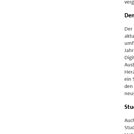
verg
Den
Der 
aktu
umfa
Jahr
Digi
Ausb
Hera
ein 
den 
neus
Stu
Auch
Stu