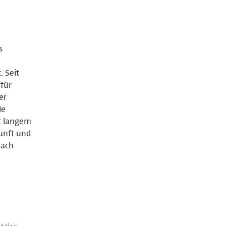
s
. Seit
 für
er
le
it langem
unft und
nach