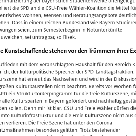
rfinanzierung der bayerischen Studentenwerke offengelegt.
lliert die SPD an die CSU-Freie Wähler-Koalition die Mittel fü
dentisches Wohnen, Mensen und Beratungsangebote deutlich
hen. Dass in einem reichen Bundesland wie Bayern Studier
wungen seien, zum Semesterbeginn in Notunterkünfte
uweichen, sei untragbar, so Flisek.
le Kunstschaffende stehen vor den Trümmern ihrer Ex
frieden mit dem veranschlagten Haushalt für den Bereich K
 ich, der kulturpolitische Sprecher der SPD-Landtagsfraktion. 
urszene hat erneut das Nachsehen und wird in der Diskussio
großen Kulturbaustellen nicht beachtet. Bereits vor Wochen f
SPD ein Strukturförderprogramm für die freie Kulturszene, m
e alle Kultursparten in Bayern gefördert und nachhaltig gestä
en sollen. Denn mir ist klar: CSU und Freie Wähler dürfen di
mte Kulturinfrastruktur und die Freie Kulturszene nicht aus
n verlieren. Die Freie Szene hat unter den Corona-
utzmaßnahmen besonders gelitten. Trotz bestehender