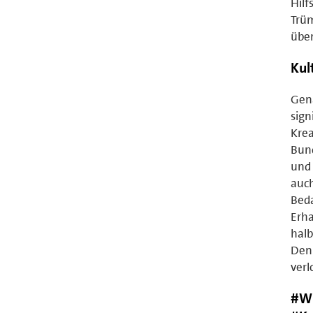
Hilf
Trüm
über
Kul
Gena
sign
Krea
Bund
und 
auch
Beda
Erha
halb
Den
verl
#Wi