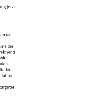
ung jetzt
um die
amme des
ureichend
 wird
enden
für den
n Jahren
turgüter