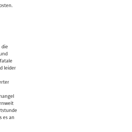
kosten.
 die
 und
fatale
d leider
erter
mangel
ernweit
rtstunde
s es an