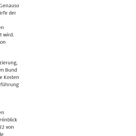
 Genauso
ürfe der
en
t wird.
ion
zierung,
eim Bund
ie Kosten
sführung
en
Hinblick
22 von
le