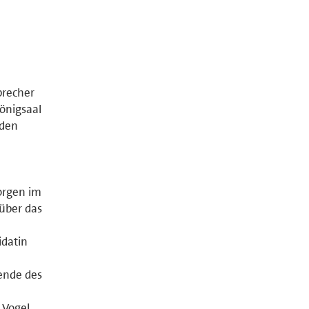
precher
önigsaal
aden
orgen im
über das
datin
zende des
 Vogel.