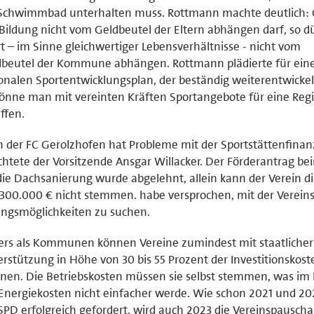
 Schwimmbad unterhalten muss. Rottmann machte deutlich:
Bildung nicht vom Geldbeutel der Eltern abhängen darf, so d
t – im Sinne gleichwertiger Lebensverhältnisse - nicht vom
dbeutel der Kommune abhängen. Rottmann plädierte für ein
onalen Sportentwicklungsplan, der beständig weiterentwickel
önne man mit vereinten Kräften Sportangebote für eine Reg
ffen.
 der FC Gerolzhofen hat Probleme mit der Sportstättenfinan
chtete der Vorsitzende Ansgar Willacker. Der Förderantrag b
die Dachsanierung wurde abgelehnt, allein kann der Verein d
300.000 € nicht stemmen. habe versprochen, mit der Verein
ngsmöglichkeiten zu suchen.
rs als Kommunen können Vereine zumindest mit staatlicher
rstützung in Höhe von 30 bis 55 Prozent der Investitionskost
nen. Die Betriebskosten müssen sie selbst stemmen, was im 
Energiekosten nicht einfacher werde. Wie schon 2021 und 20
SPD erfolgreich gefordert, wird auch 2023 die Vereinspauscha