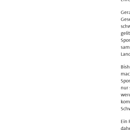
Gera
Gese
sch
geli
Spor
samm
Lan
Bish
mach
Spor
nur 
werd
kom
Sch
Ein 
dahe