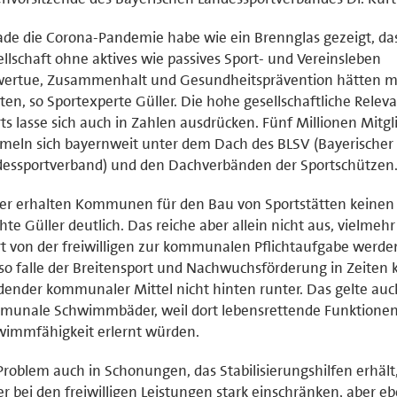
de die Corona-Pandemie habe wie ein Brennglas gezeigt, das
llschaft ohne aktives wie passives Sport- und Vereinsleben
wertue, Zusammenhalt und Gesundheitsprävention hätten m
tten, so Sportexperte Güller. Die hohe gesellschaftliche Relev
ts lasse sich auch in Zahlen ausdrücken. Fünf Millionen Mitgl
eln sich bayernweit unter dem Dach des BLSV (Bayerischer
dessportverband) und den Dachverbänden der Sportschützen
er erhalten Kommunen für den Bau von Sportstätten keinen
te Güller deutlich. Das reiche aber allein nicht aus, vielmeh
t von der freiwilligen zur kommunalen Pflichtaufgabe werd
so falle der Breitensport und Nachwuchsförderung in Zeiten
ender kommunaler Mittel nicht hinten runter. Das gelte auc
munale Schwimmbäder, weil dort lebensrettende Funktionen
wimmfähigkeit erlernt würden.
Problem auch in Schonungen, das Stabilisierungshilfen erhält,
r bei den freiwilligen Leistungen stark einschränken, aber e