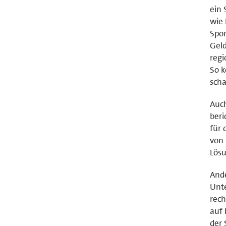
ein
wie 
Spor
Gel
regi
So k
scha
Auch
beri
für 
von 
Lösu
Ande
Unte
rech
auf 
der 