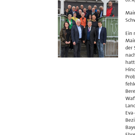
Main
Sch
Ein 
Main
der 
nach
hatt
Hind
Prob
fehl
Bere
Waff
Land
Eva-
Bezi
Baye
Ehre