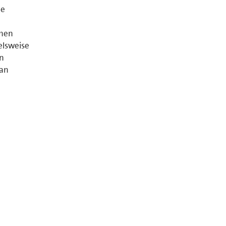
he
chen
elsweise
n
fan