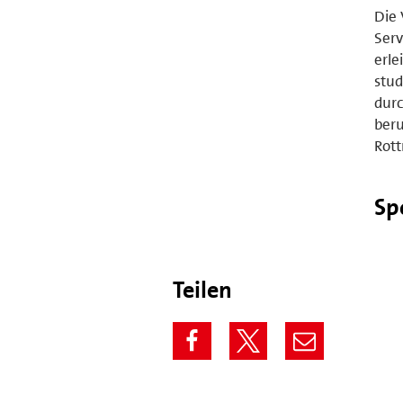
Die 
Serv
erle
stud
dur
beru
Rot
Sp
Teilen