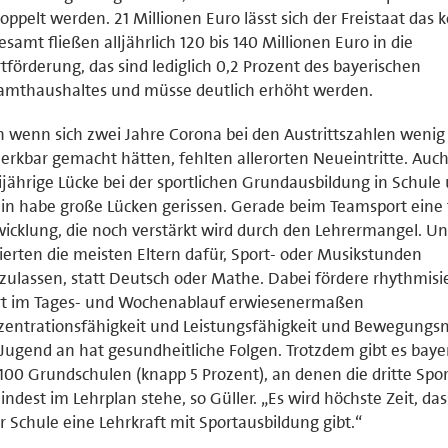
oppelt werden. 21 Millionen Euro lässt sich der Freistaat das 
esamt fließen alljährlich 120 bis 140 Millionen Euro in die
tförderung, das sind lediglich 0,2 Prozent des bayerischen
amthaushaltes und müsse deutlich erhöht werden.
 wenn sich zwei Jahre Corona bei den Austrittszahlen wenig
rkbar gemacht hätten, fehlten allerorten Neueintritte. Auch
jährige Lücke bei der sportlichen Grundausbildung in Schule
in habe große Lücken gerissen. Gerade beim Teamsport eine 
icklung, die noch verstärkt wird durch den Lehrermangel. Un
ierten die meisten Eltern dafür, Sport- oder Musikstunden
ulassen, statt Deutsch oder Mathe. Dabei fördere rhythmisi
rt im Tages- und Wochenablauf erwiesenermaßen
entrationsfähigkeit und Leistungsfähigkeit und Bewegungs
Jugend an hat gesundheitliche Folgen. Trotzdem gibt es bay
100 Grundschulen (knapp 5 Prozent), an denen die dritte Spo
ndest im Lehrplan stehe, so Güller. „Es wird höchste Zeit, das
r Schule eine Lehrkraft mit Sportausbildung gibt.“