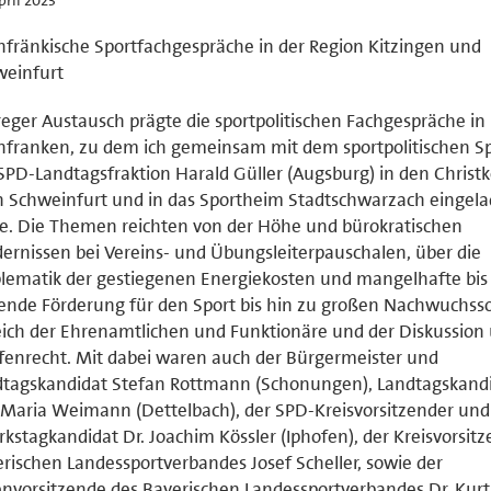
fränkische Sportfachgespräche in der Region Kitzingen und
weinfurt
reger Austausch prägte die sportpolitischen Fachgespräche in
franken, zu dem ich gemeinsam mit dem sportpolitischen S
SPD-Landtagsfraktion Harald Güller (Augsburg) in den Christk
 Schweinfurt und in das Sportheim Stadtschwarzach eingel
e. Die Themen reichten von der Höhe und bürokratischen
ernissen bei Vereins- und Übungsleiterpauschalen, über die
lematik der gestiegenen Energiekosten und mangelhafte bis
ende Förderung für den Sport bis hin zu großen Nachwuchss
ich der Ehrenamtlichen und Funktionäre und der Diskussion 
enrecht. Mit dabei waren auch der Bürgermeister und
tagskandidat Stefan Rottmann (Schonungen), Landtagskandi
Maria Weimann (Dettelbach), der SPD-Kreisvorsitzender und
rkstagkandidat Dr. Joachim Kössler (Iphofen), der Kreisvorsit
rischen Landessportverbandes Josef Scheller, sowie der
nvorsitzende des Bayerischen Landessportverbandes Dr. Kurt