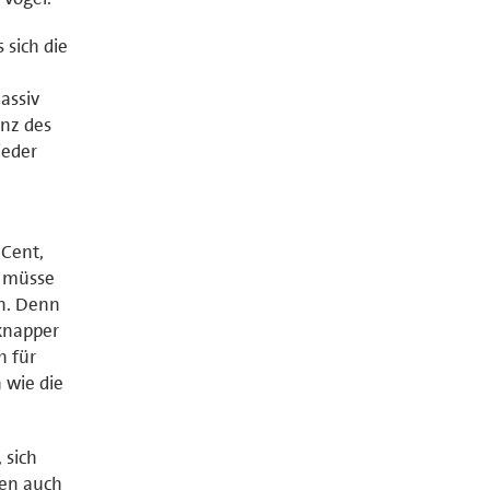
 sich die
assiv
anz des
ieder
.
 Cent,
r müsse
en. Denn
 knapper
h für
 wie die
 sich
ben auch