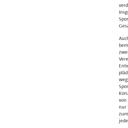
verd
Insg
Spor
Ges
Auch
beme
zwei
Vere
Entw
pläd
wegz
Spo
Konz
von 
nur 
zumi
jede