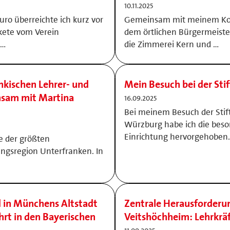
10.11.2025
ro überreichte ich kurz vor
Gemeinsam mit meinem Kol
kete vom Verein
dem örtlichen Bürgermeiste
 …
die Zimmerei Kern und …
kischen Lehrer- und
Mein Besuch bei der Sti
nsam mit Martina
16.09.2025
Bei meinem Besuch der Stif
Würzburg habe ich die bes
Einrichtung hervorgehoben.
e der größten
ungsregion Unterfranken. In
 in Münchens Altstadt
Zentrale Herausforder
hrt in den Bayerischen
Veitshöchheim: Lehrkr