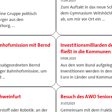
11.09.2025
Zum Auftakt in das neue Sc
dem Gymnasium Veitshöchh
ine Gruppe politisch
ab, um mir vor Ort ein …
rger aus den
zburg, …
nhofsmission mit Bernd
Investitionsmilliarden 
fließt in die Kommunen
07.08.2025
sabgeordneten Bernd
Aus den vom Bund aufgeleg
rger Bahnhofsmission, um
Investitionen werden in de
d …
Euro in Länder und Kommu
chweinfurt
Besuch des AWO Senio
31.07.2025
rstoff oder Robotik: an der
Gemeinsam mit dem Fraktio