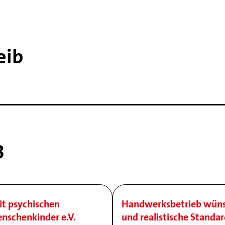
eib
3
it psychischen
Handwerksbetrieb wünsc
nschenkinder e.V.
und realistische Standar