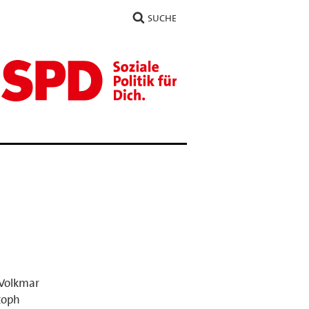
SUCHE
 Volkmar
toph