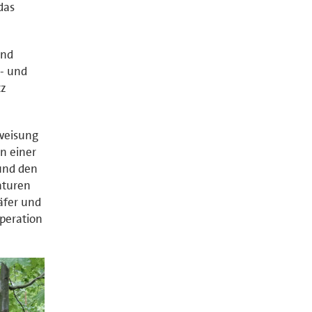
das
und
t- und
tz
sweisung
n einer
und den
aturen
äfer und
peration