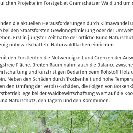
dbaulichen Projekte im Forstgebiet Gramschatzer Wald und um 
tanden die aktuellen Herausforderungen durch Klimawandel 
 ob bei den Staatsforsten Gewinnoptimierung oder der Umwel
ehen. Erst in jüngster Zeit hatte der örtliche Bund Naturschu
 wenig unbewirtschaftete Naturwaldflächen einrichten.
 mit den Forstleuten die Notwendigkeit und Grenzen der Au
gsfreie Fläche. Breiten Raum nahm auch die Balance zwische
rtschaftung und kurzfristigen Bedarfen beim Rohstoff Holz 
in. Neben den Schäden durch Trockenheit und hohe Temper
ten den Umfang der Verbiss-Schäden, die Folgen von Borkenk
tbetrieb lege bei der Waldbewirtschaftung Wert auf die Koo
Bund Naturschutz, den Jägern und den Kommunen.