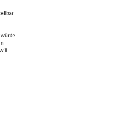
ellbar
b würde
in
will