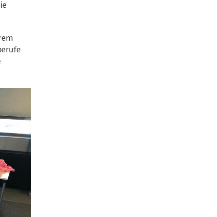
ie
erem
berufe
e