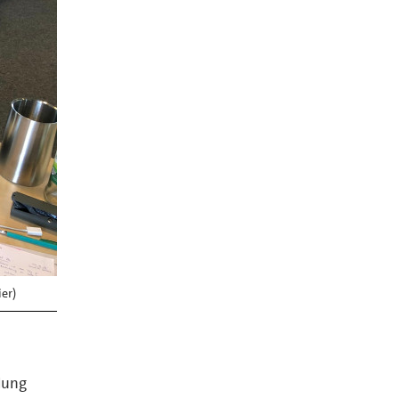
er)
dung