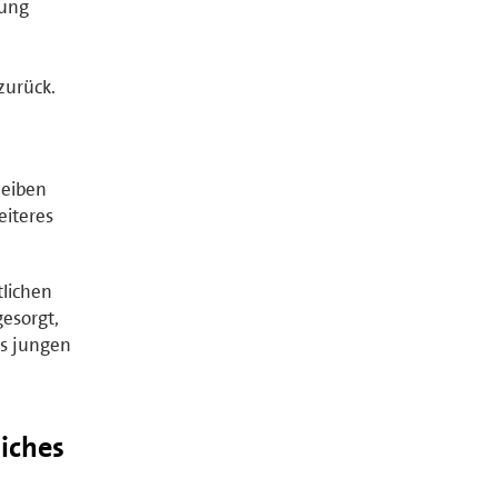
dung
zurück.
leiben
eiteres
tlichen
gesorgt,
es jungen
iches