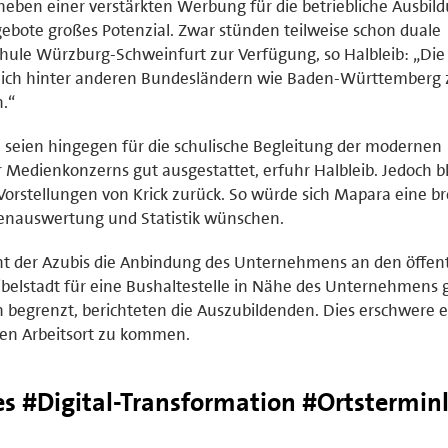
neben einer verstärkten Werbung für die betriebliche Ausbil
bote großes Potenzial. Zwar stünden teilweise schon duale
hule Würzburg-Schweinfurt zur Verfügung, so Halbleib: „Die
tlich hinter anderen Bundesländern wie Baden-Württemberg 
.“
 seien hingegen für die schulische Begleitung der modernen
r Medienkonzerns gut ausgestattet, erfuhr Halbleib. Jedoch b
Vorstellungen von Krick zurück. So würde sich Mapara eine br
enauswertung und Statistik wünschen.
cht der Azubis die Anbindung des Unternehmens an den öffen
ibelstadt für eine Bushaltestelle in Nähe des Unternehmens 
n begrenzt, berichteten die Auszubildenden. Dies erschwere 
en Arbeitsort zu kommen.
es #Digital-Transformation #Ortsterminl