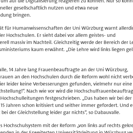
um auf die Digitalisierung reagieren zu können. Nur so kön
neller gesellschaftlich nutzen und etwa neue
dung bringen.
ultät für Humanwissenschaften der Uni Würzburg warnt allerdi
r Hochschulen. Er sieht dabei vor allem geistes- und
erell massiv im Nachteil. Gleichzeitig werde der Bereich der 
ministeriums kaum erwähnt. „Die Lehre wird links liegen gel
alle, 14 Jahre lang Frauenbeauftragte an der Uni Würzburg,
r Frauen an den Hochschulen durch die Reform wohl nicht ver
er leider keine Verbesserungen gefunden, vielmehr nur eine
stellung!“. Nach wie vor wird die Hochschulfrauenbeauftra
er Hochschulleitungen festgeschrieben. „Das haben wir bei der
5 Jahren schon kritisiert und seither immer gefordert. Und e
t bei der Gleichstellung leider gar nichts“, so Dabauvalle.
s Hochschulsystem mit der Reform „von links auf rechts gekr
renden in der Erweiterten Universitätsleitung in Würzburg vert