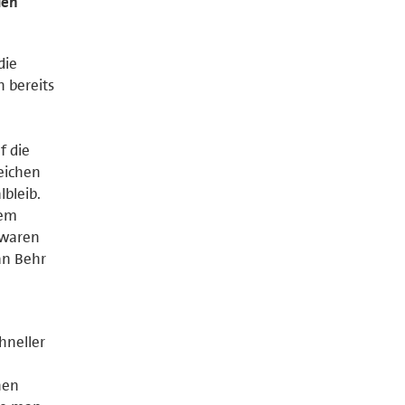
den
die
 bereits
f die
eichen
lbleib.
nem
 waren
ian Behr
hneller
hen