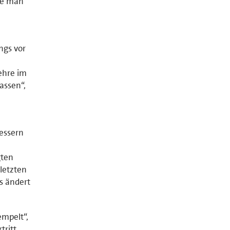
ne man
ngs vor
Lehre im
assen“,
bessern
gten
 letzten
s ändert
empelt“,
ritt.