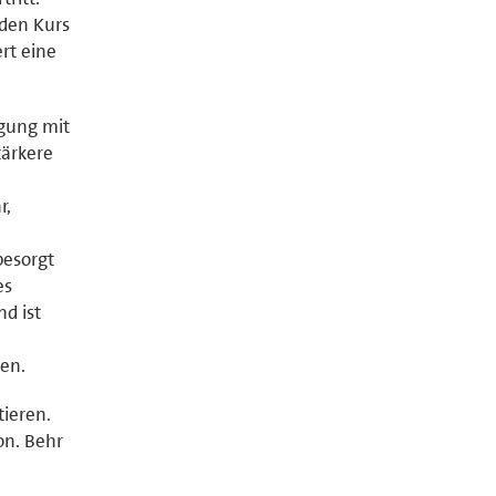
 den Kurs
rt eine
gung mit
tärkere
r,
e
besorgt
es
nd ist
en.
tieren.
on. Behr