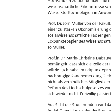
Hochschulen zu überdenken, auch 
wissenschaftliche Erkenntnisse sch
Wasserstofftechnologien in Anwen
Prof. Dr. Jörn Müller von der Fak
einer zu starken Ökonomisierung de
sozialwissenschaftliche Fächer gen
Eckpunktepapier des Wissenschafts
so Müller.
Prof.in Dr. Marie-Christine Dabauv
bemängelt, dass sich die Rolle de
würde: „Ich habe im Eckpunktepapi
nachrangige Randbemerkung Gleich
nicht als verbindliches Mitglied d
Reform des Hochschulgesetzes vor 1
sich wieder nicht. Freiwillig passier
Aus Sicht der Studierenden wird da
findet Daniel Janke, der die Studie