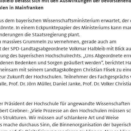
lbleib befasst sich mit den Auswirkungen der bevorstehen
ulen in Mainfranken
us dem bayerischen Wissenschaftsministerium erwartet, der 
önnte. In einem Eckpunktepapier des Ministeriums kann man
derungen die Staatsregierung plant.
ein massives Grummeln zu vernehmen, gerade auch am
 der SPD-Landtagsabgeordnete Volkmar Halbleib mit Blick au
ung des bayerischen Hochschulrechts. „Uns Abgeordnete err
 in denen Bedenken und Sorgen geäußert werden“, berichtet Ha
meinsam mit seinem Landtagskollegen Christian Flisek zu ei
 zur Zukunft der Hochschulen. Teilnehmer des Fachgesprächs
le, Prof. Dr. Jörn Müller, Daniel Janke, Prof. Dr. Volker Christ
r Präsident der Hochschule für angewandte Wissenschaften
bert Grebner: „Viele Prozesse an den Hochschulen müssen sc
 Strukturen. Wir müssen auf schlankere Art und Weise
s mache durchaus Sinn, die Binnenorganisation der bayerisc