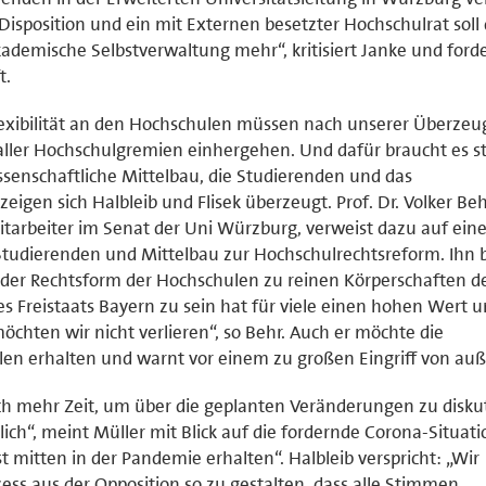
 Disposition und ein mit Externen besetzter Hochschulrat soll
kademische Selbstverwaltung mehr“, kritisiert Janke und forde
t.
xibilität an den Hochschulen müssen nach unserer Überzeu
ller Hochschulgremien einhergehen. Und dafür braucht es s
enschaftliche Mittelbau, die Studierenden und das
eigen sich Halbleib und Flisek überzeugt. Prof. Dr. Volker Beh
itarbeiter im Senat der Uni Würzburg, verweist dazu auf ein
udierenden und Mittelbau zur Hochschulrechtsreform. Ihn 
 der Rechtsform der Hochschulen zu reinen Körperschaften d
es Freistaats Bayern zu sein hat für viele einen hohen Wert u
chten wir nicht verlieren“, so Behr. Auch er möchte die
en erhalten und warnt vor einem zu großen Eingriff von auß
ch mehr Zeit, um über die geplanten Veränderungen zu disku
lich“, meint Müller mit Blick auf die fordernde Corona-Situati
t mitten in der Pandemie erhalten“. Halbleib verspricht: „Wir
s aus der Opposition so zu gestalten, dass alle Stimmen