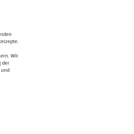
e
finden
Konzepte.
ern. Wir
 der
g und