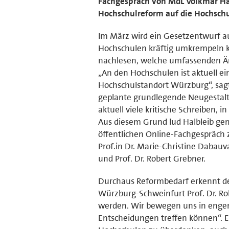
Fachgespräch von MdL Volkmar Ha
Hochschulreform auf die Hochsch
Im März wird ein Gesetzentwurf a
Hochschulen kräftig umkrempeln k
nachlesen, welche umfassenden Än
„An den Hochschulen ist aktuell 
Hochschulstandort Würzburg“, sagt
geplante grundlegende Neugestalt
aktuell viele kritische Schreiben,
Aus diesem Grund lud Halbleib ge
öffentlichen Online-Fachgespräch
Prof.in Dr. Marie-Christine Dabauval
und Prof. Dr. Robert Grebner.
Durchaus Reformbedarf erkennt de
Würzburg-Schweinfurt Prof. Dr. Ro
werden. Wir bewegen uns in engen
Entscheidungen treffen können“. E