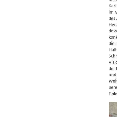
Kart
im M
des 
Hera
desw
konk
die 
Halb
Schr
Visi
der 
und 
Weit
bere
Teil