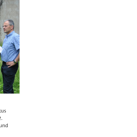
kus
2.
 und