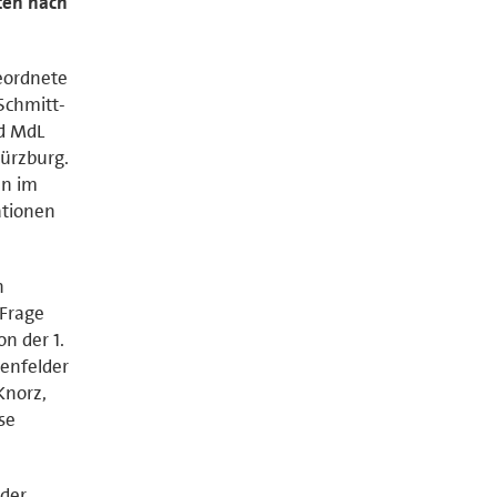
ten nach
eordnete
Schmitt-
nd MdL
Würzburg.
en im
ationen
n
 Frage
n der 1.
tenfelder
Knorz,
se
 der