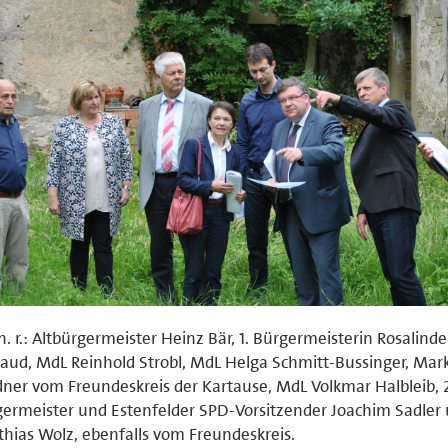
. n. r.: Altbürgermeister Heinz Bär, 1. Bürgermeisterin Rosalinde
aud, MdL Reinhold Strobl, MdL Helga Schmitt-Bussinger, Mar
ner vom Freundeskreis der Kartause, MdL Volkmar Halbleib, 
ermeister und Estenfelder SPD-Vorsitzender Joachim Sadler
hias Wolz, ebenfalls vom Freundeskreis.