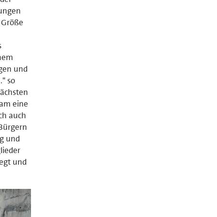
tungen
e Größe
s
inem
igen und
." so
nächsten
sam eine
ich auch
 Bürgern
ng und
lieder
legt und