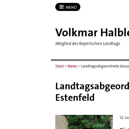
MENÜ
Volkmar Halbl
Mitglied des Bayerischen Landtags
Start
›
News
›
Landtagsabgeordnete besuc
Landtagsabgeordn
Estenfeld
12. J