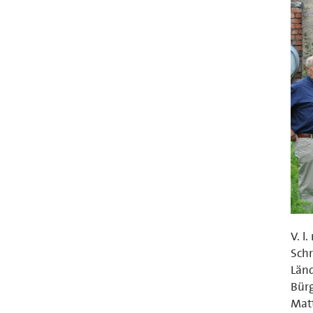
V. l
Schr
Länd
Bürg
Matt