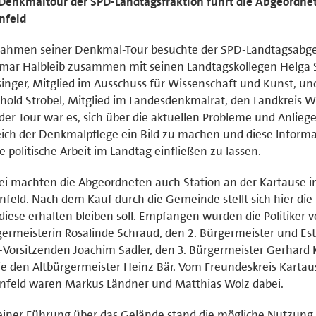
Denkmaltour der SPD-Landtagsfraktion führt die Abgeordne
nfeld
Rahmen seiner Denkmal-Tour besuchte der SPD-Landtagsabg
mar Halbleib zusammen mit seinen Landtagskollegen Helga 
inger, Mitglied im Ausschuss für Wissenschaft und Kunst, u
hold Strobel, Mitglied im Landesdenkmalrat, den Landkreis 
 der Tour war es, sich über die aktuellen Probleme und Anlieg
ich der Denkmalpflege ein Bild zu machen und diese Inform
ie politische Arbeit im Landtag einfließen zu lassen.
i machten die Abgeordneten auch Station an der Kartause i
nfeld. Nach dem Kauf durch die Gemeinde stellt sich hier die
diese erhalten bleiben soll. Empfangen wurden die Politiker vo
ermeisterin Rosalinde Schraud, den 2. Bürgermeister und Es
Vorsitzenden Joachim Sadler, den 3. Bürgermeister Gerhard 
e den Altbürgermeister Heinz Bär. Vom Freundeskreis Kartau
nfeld waren Markus Ländner und Matthias Wolz dabei.
einer Führung über das Gelände stand die mögliche Nutzung