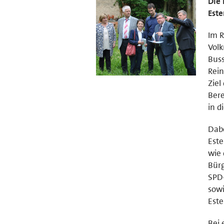
Die 
Este
Im 
Volk
Buss
Rein
Ziel
Bere
in d
Dabe
Este
wie 
Bürg
SPD-
sowi
Este
Bei 