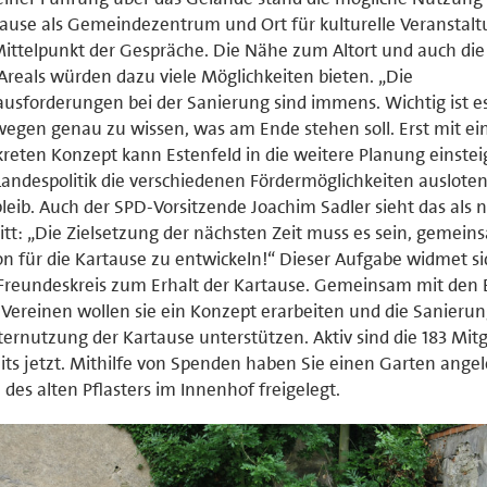
ause als Gemeindezentrum und Ort für kulturelle Veranstal
ittelpunkt der Gespräche. Die Nähe zum Altort und auch di
Areals würden dazu viele Möglichkeiten bieten. „Die
usforderungen bei der Sanierung sind immens. Wichtig ist e
egen genau zu wissen, was am Ende stehen soll. Erst mit e
reten Konzept kann Estenfeld in die weitere Planung einste
Landespolitik die verschiedenen Fördermöglichkeiten ausloten
leib. Auch der SPD-Vorsitzende Joachim Sadler sieht das als 
itt: „Die Zielsetzung der nächsten Zeit muss es sein, gemein
on für die Kartause zu entwickeln!“ Dieser Aufgabe widmet s
Freundeskreis zum Erhalt der Kartause. Gemeinsam mit den
Vereinen wollen sie ein Konzept erarbeiten und die Sanieru
ernutzung der Kartause unterstützen. Aktiv sind die 183 Mitg
its jetzt. Mithilfe von Spenden haben Sie einen Garten ange
e des alten Pflasters im Innenhof freigelegt.