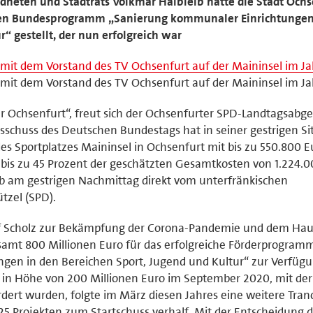
neten und Stadtrats Volkmar Halbleib hatte die Stadt Ochs
den Bundesprogramm „Sanierung kommunaler Einrichtungen
“ gestellt, der nun erfolgreich war
s) mit dem Vorstand des TV Ochsenfurt auf der Maininsel im Ja
s) mit dem Vorstand des TV Ochsenfurt auf der Maininsel im Ja
ür Ochsenfurt“, freut sich der Ochsenfurter SPD-Landtagsabg
sschuss des Deutschen Bundestags hat in seiner gestrigen S
es Sportplatzes Maininsel in Ochsenfurt mit bis zu 550.800 E
 bis zu 45 Prozent der geschätzten Gesamtkosten von 1.224.
eib am gestrigen Nachmittag direkt vom unterfränkischen
zel (SPD).
f Scholz zur Bekämpfung der Corona-Pandemie und dem Hau
esamt 800 Millionen Euro für das erfolgreiche Förderprogram
gen in den Bereichen Sport, Jugend und Kultur“ zur Verfüg
he in Höhe von 200 Millionen Euro im September 2020, mit der
rdert wurden, folgte im März diesen Jahres eine weitere Tran
25 Projekten zum Startschuss verhalf. Mit der Entscheidung 