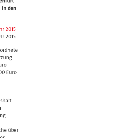
enfurt
 in den
hr 2015
hr 2015
eordnete
itzung
uro
000 Euro
shalt
m
ung
che über
des