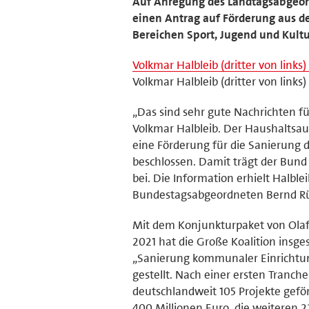
Auf Anregung des Landtagsabgeord
einen Antrag auf Förderung aus 
Bereichen Sport, Jugend und Kultur
Volkmar Halbleib (dritter von link
Volkmar Halbleib (dritter von link
„Das sind sehr gute Nachrichten f
Volkmar Halbleib. Der Haushaltsau
eine Förderung für die Sanierung d
beschlossen. Damit trägt der Bund
bei. Die Information erhielt Halbl
Bundestagsabgeordneten Bernd Rüt
Mit dem Konjunkturpaket von Ola
2021 hat die Große Koalition insg
„Sanierung kommunaler Einrichtun
gestellt. Nach einer ersten Tranc
deutschlandweit 105 Projekte gefö
400 Millionen Euro, die weiteren 2