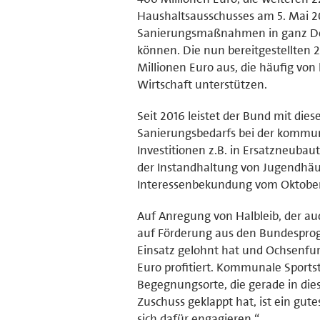
Haushaltsausschusses am 5. Mai 20
Sanierungsmaßnahmen in ganz Deu
können. Die nun bereitgestellten 
Millionen Euro aus, die häufig v
Wirtschaft unterstützen.
Seit 2016 leistet der Bund mit di
Sanierungsbedarfs bei der kommun
Investitionen z.B. in Ersatzneub
der Instandhaltung von Jugendhäu
Interessenbekundung vom Oktober 
Auf Anregung von Halbleib, der auc
auf Förderung aus den Bundesprogra
Einsatz gelohnt hat und Ochsenfu
Euro profitiert. Kommunale Sportst
Begegnungsorte, die gerade in die
Zuschuss geklappt hat, ist ein gute
sich dafür engagieren.“