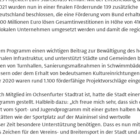
21 wurden nun in einer finalen Förderrunde 139 zusätzliche
tschland beschlossen, die eine Förderung vom Bund erhalt
200 Millionen Euro lösen Gesamtinvestitionen in Höhe von 41
on lokalen Unternehmen umgesetzt werden und damit die regi
esem Programm einen wichtigen Beitrag zur Bewältigung des 
alen Infrastruktur, und unterstützt Städte und Gemeinden b
auten von Turnhallen, Sanierungsmaßnahmen in Schwimmbäde
sern oder dem Erhalt von bedeutsamen Kultureinrichtungen.
2020 waren rund 1.100 förderfähige Projektvorschläge eing
h Mitglied im Ochsenfurter Stadtrat ist, hatte die Stadt eine
mm gestellt. Halbleib dazu: „Ich freue mich sehr, dass sich 
rt vom Sport- und Jugendprogramm mit einer guten halben M
ätten wie der Sportplatz auf der Maininsel sind wertvolle
ser Zeit besondere Unterstützung benötigen. Dass es nun mi
s Zeichen für den Vereins- und Breitensport in der Stadt und a