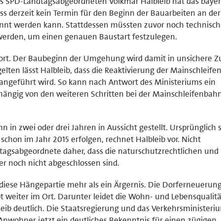
es SPD-Landtagsabgeordneten Volkmar Halbleib hat das bayer
ss derzeit kein Termin für den Beginn der Bauarbeiten an der
nt werden kann. Stattdessen müssten zuvor noch technisc
werden, um einen genauen Baustart festzulegen.
wort. Der Baubeginn der Umgehung wird damit in unsichere Z
gelten lässt Halbleib, dass die Reaktivierung der Mainschleife
angeführt wird. So kann nach Antwort des Ministeriums ein
ngig von den weiteren Schritten bei der Mainschleifenbah
 in zwei oder drei Jahren in Aussicht gestellt. Ursprünglich s
on im Jahr 2015 erfolgen, rechnet Halbleib vor. Nicht
tagsabgeordnete daher, dass die naturschutzrechtlichen und
r noch nicht abgeschlossen sind.
t diese Hängepartie mehr als ein Ärgernis. Die Dorferneuerun
t weiter im Ort. Darunter leidet die Wohn- und Lebensqualitä
ib deutlich. Die Staatsregierung und das Verkehrsministeri
nwohner jetzt ein deutliches Bekenntnis für einen zügigen