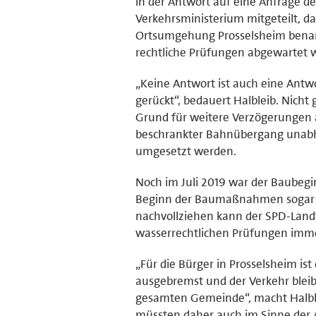
In der Antwort auf eine Anfrage d
Verkehrsministerium mitgeteilt, da
Ortsumgehung Prosselsheim benan
rechtliche Prüfungen abgewartet 
„Keine Antwort ist auch eine Ant
gerückt“, bedauert Halbleib. Nicht 
Grund für weitere Verzögerungen 
beschrankter Bahnübergang unabhä
umgesetzt werden.
Noch im Juli 2019 war der Baubeginn
Beginn der Baumaßnahmen sogar sch
nachvollziehen kann der SPD-Land
wasserrechtlichen Prüfungen imme
„Für die Bürger in Prosselsheim is
ausgebremst und der Verkehr bleib
gesamten Gemeinde“, macht Halble
müssten daher auch im Sinne der A