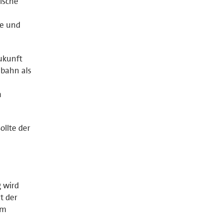
ische
he und
ukunft
nbahn als
n
ollte der
g wird
t der
um