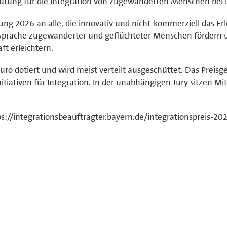
eutung für die Integration von zugewanderten Menschen bei 
bung 2026 an alle, die innovativ und nicht-kommerziell das Er
Sprache zugewanderter und geflüchteter Menschen fördern 
t erleichtern.
uro dotiert und wird meist verteilt ausgeschüttet. Das Preisge
iativen für Integration. In der unabhängigen Jury sitzen Mit
s://integrationsbeauftragter.bayern.de/integrationspreis-20