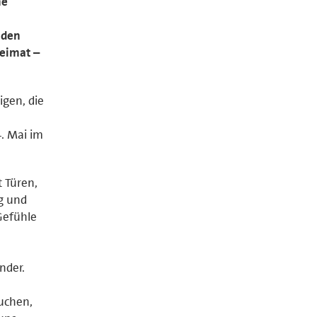
he
 den
Heimat –
igen, die
. Mai im
 Türen,
g und
 Gefühle
nder.
uchen,