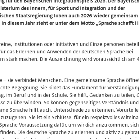
ung für den Bayerischen Integrationspreis 2026. Der Bayerisc
isterium des Innern, für Sport und Integration und der
rischen Staatsregierung loben auch 2026 wieder gemeinsam
. In diesem Jahr steht er unter dem Motto „Sprache schafft 
eine, Institutionen oder Initiativen und Einzelpersonen beteil
 für das Erlernen und Anwenden der deutschen Sprache bei
 stark machen. Die Auszeichnung wird voraussichtlich am 4
te – sie verbindet Menschen. Eine gemeinsame Sprache öffnet
echte Begegnung. Sie bildet das Fundament für Verständigun
tag, im Beruf und in der Schule. Sie hilft, Gedanken zu teilen,
se zu überwinden. So können gegenseitiges Verständnis und
e Sprache hilft auch, Unterschiede zu erkennen, Vorurteile
zugehen. Sie ist ein Schlüssel für ein respektvolles Miteina
 Sprache Voraussetzung dafür, um wirklich anzukommen, sich
inden. Die deutsche Sprache zu erlernen und aktiv zu gebra