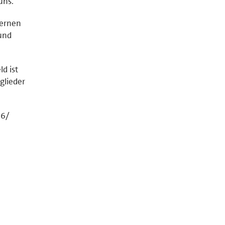
uns.
lernen
und
ld ist
glieder
26/