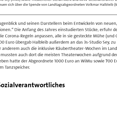
reuen sich über die Spende von Landtagsabgeordneten Volkmar Halbleib (M
Augenblick und seinen Darstellern beim Entwickeln von neuen
en.“ Die Anfang des Jahres einstudierten Stücke, erfuhr d
die Corona-Regeln anpassen, alle in sie gesteckte Mühe (und 
00 Euro übergab Halbleib außerdem an das 3s-Studio Sey, zu
er anderem auch die inklusive Räubertheater-Wochen im Land
 mussten auch dort die meisten Theaterwochen aufgrund de
geben hatte der Abgeordnete 1000 Euro an WiMu sowie 700 E
m Tanzspeicher.
ozialverantwortliches