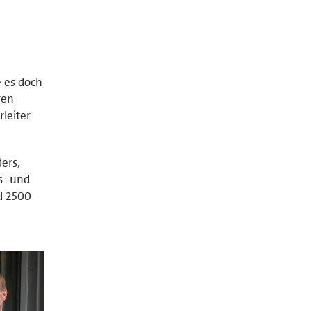
 es doch
ren
leiter
ers,
s- und
d 2500