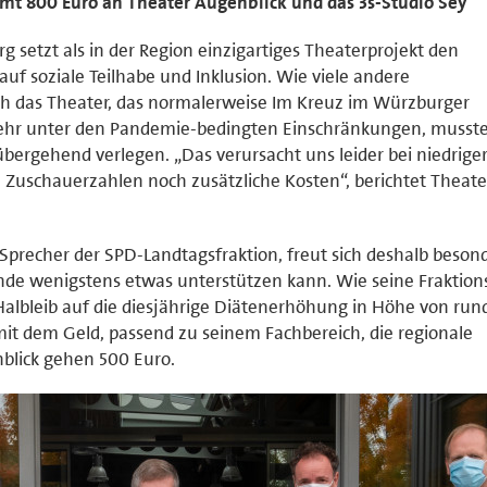
mt 800 Euro an Theater Augenblick und das 3s-Studio Sey
 setzt als in der Region einzigartiges Theaterprojekt den
uf soziale Teilhabe und Inklusion. Wie viele andere
ch das Theater, das normalerweise Im Kreuz im Würzburger
sehr unter den Pandemie-bedingten Einschränkungen, musste
übergehend verlegen. „Das verursacht uns leider bei niedrige
uschauerzahlen noch zusätzliche Kosten“, berichtet Theater
r Sprecher der SPD-Landtagsfraktion, freut sich deshalb besond
ende wenigstens etwas unterstützen kann. Wie seine Fraktion
Halbleib auf die diesjährige Diätenerhöhung in Höhe von run
mit dem Geld, passend zu seinem Fachbereich, die regionale
blick gehen 500 Euro.