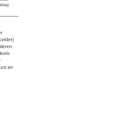
itte)
,
er
Gelder)
 deren
kreis
r
uro an