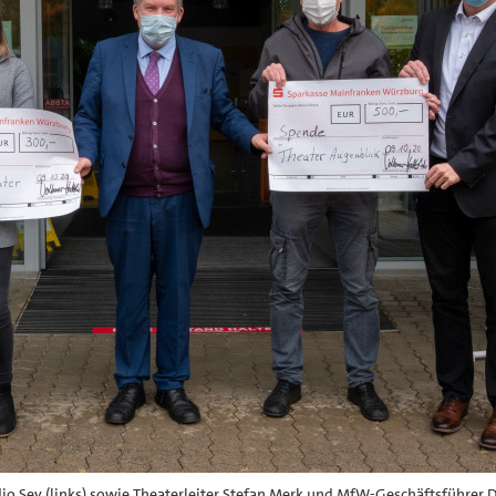
io Sey (links) sowie Theaterleiter Stefan Merk und MfW-Geschäftsführer D