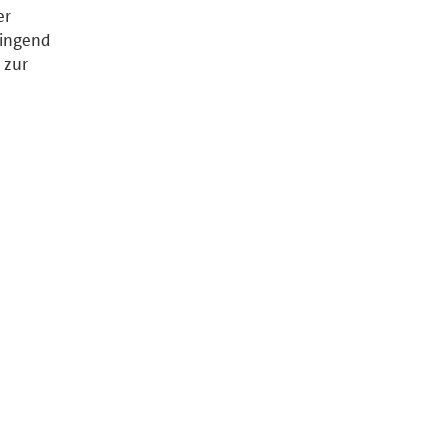
er
ringend
 zur