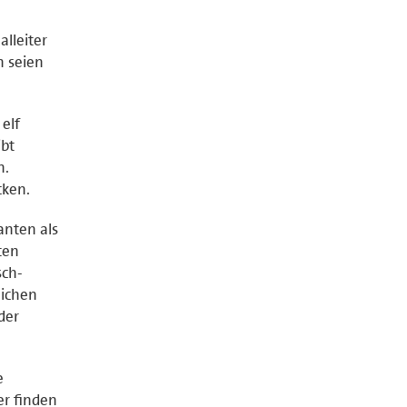
lleiter
n seien
elf
ibt
n.
cken.
anten als
ten
sch-
lichen
der
e
er finden