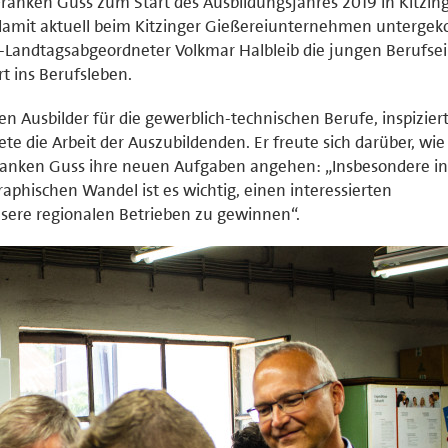
ranken Guss zum Start des Ausbildungsjahres 2019 in Kitzin
 damit aktuell beim Kitzinger Gießereiunternehmen unterg
-Landtagsabgeordneter Volkmar Halbleib die jungen Berufsei
rt ins Berufsleben.
 Ausbilder für die gewerblich-technischen Berufe, inspizier
e die Arbeit der Auszubildenden. Er freute sich darüber, wie
 Franken Guss ihre neuen Aufgaben angehen: „Insbesondere in
hischen Wandel ist es wichtig, einen interessierten
ere regionalen Betrieben zu gewinnen“.