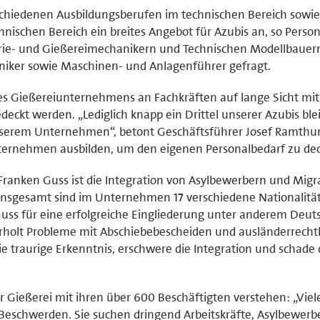
schiedenen Ausbildungsberufen im technischen Bereich sowie
ischen Bereich ein breites Angebot für Azubis an, so Persona
trie- und Gießereimechanikern und Technischen Modellbauer
iker sowie Maschinen- und Anlagenführer gefragt.
des Gießereiunternehmens an Fachkräften auf lange Sicht mit 
ckt werden. „Lediglich knapp ein Drittel unserer Azubis ble
nserem Unternehmen“, betont Geschäftsführer Josef Ramthu
ernehmen ausbilden, um den eigenen Personalbedarf zu de
Franken Guss ist die Integration von Asylbewerbern und Migr
. Insgesamt sind im Unternehmen 17 verschiedene Nationalitä
 Guss für eine erfolgreiche Eingliederung unter anderem Deut
erholt Probleme mit Abschiebebescheiden und ausländerrecht
e traurige Erkenntnis, erschwere die Integration und schade 
r Gießerei mit ihren über 600 Beschäftigten verstehen: „Viel
eschwerden. Sie suchen dringend Arbeitskräfte, Asylbewerb