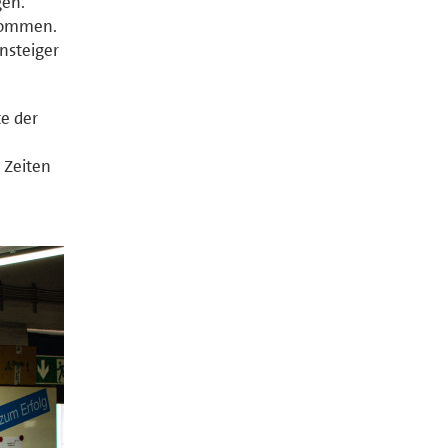
gen.
ekommen.
nsteiger
te der
 Zeiten