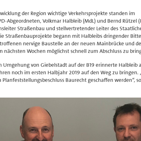
wicklung der Region wichtige Verkehrsprojekte standen im
PD-Abgeordneten, Volkmar Halbleib (MdL) und Bernd Rützel 
chsleiter Straßenbau und stellvertretender Leiter des Staatlich
ie Straßenbauprojekte begann mit Halbleibs dringender Bitte
troffenen nervige Baustelle an der neuen Mainbrücke und de
en nächsten Wochen möglichst schnell zum Abschluss zu brin
en Umgehung von Giebelstadt auf der B19 erinnerte Halbleib 
ahren noch im ersten Halbjahr 2019 auf den Weg zu bringen. 
m Planfeststellungsbeschluss Baurecht geschaffen werden“, s