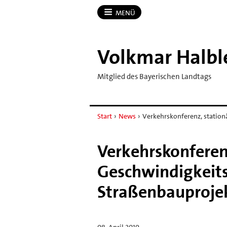
MENÜ
Volkmar Halbl
Mitglied des Bayerischen Landtags
Start
›
News
›
Verkehrskonferenz, station
Verkehrskonferen
Geschwindigkeit
Straßenbauproje
08. April 2019