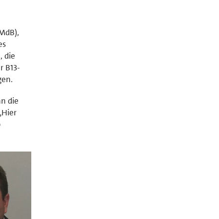
(MdB),
es
, die
r B13-
gen.
an die
„Hier
o