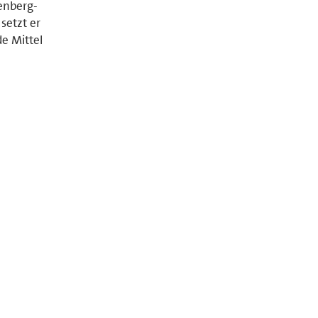
enberg-
setzt er
e Mittel