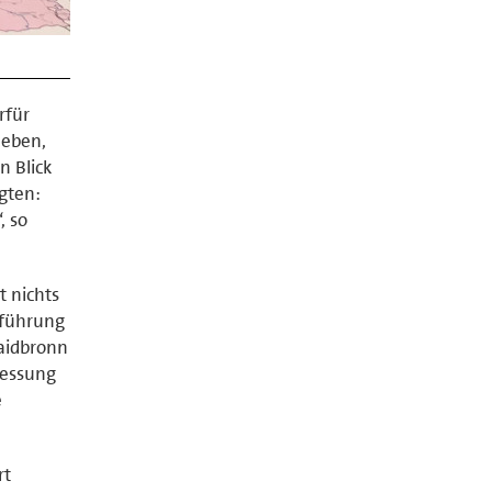
rfür
leben,
n Blick
gten:
, so
t nichts
gführung
aidbronn
messung
e
rt