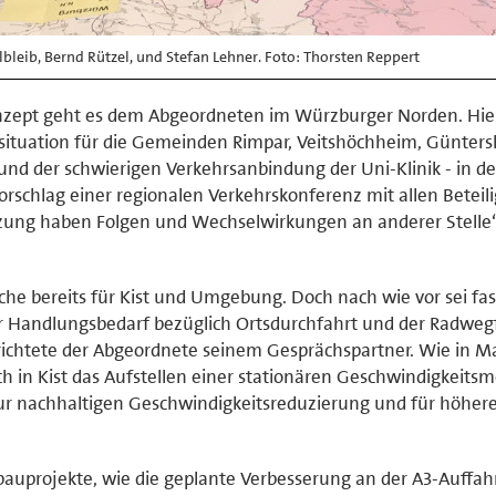
lbleib, Bernd Rützel, und Stefan Lehner. Foto: Thorsten Reppert
nzept geht es dem Abgeordneten im Würzburger Norden. Hie
tuation für die Gemeinden Rimpar, Veitshöchheim, Günters
nd der schwierigen Verkehrsanbindung der Uni-Klinik - in de
rschlag einer regionalen Verkehrskonferenz mit allen Beteili
ung haben Folgen und Wechselwirkungen an anderer Stelle“
he bereits für Kist und Umgebung. Doch nach wie vor sei fas
r Handlungsbedarf bezüglich Ortsdurchfahrt und der Radwe
richtete der Abgeordnete seinem Gesprächspartner. Wie in M
h in Kist das Aufstellen einer stationären Geschwindigkeits
zur nachhaltigen Geschwindigkeitsreduzierung und für höher
bauprojekte, wie die geplante Verbesserung an der A3-Auffah