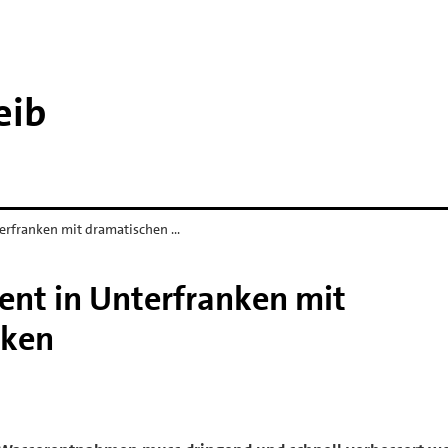
eib
rfranken mit dramatischen …
t in Unterfranken mit
cken