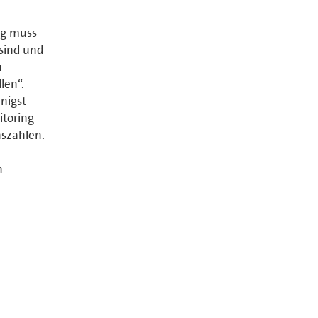
ng muss
 sind und
n
len“.
nigst
itoring
hszahlen.
n