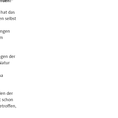
erden!“
hat das
n selbst
engen
Im
ngen der
 Natur
ma
len der
t schon
troffen,