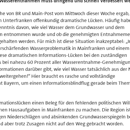
er Wasserentnahmen muss dringend und schnell verbessert w
e von BR und Main-Post vom Mittwoch dieser Woche ergab, 
Unterfranken offenkundig dramatische Lücken. Häufig habe
enntnis davon, wie viel Wasser dem Grundwasser und dem
ken entnommen wurde und ob die genehmigten Entnahmem
ehalten werden. Für mich ist diese Situation inakzeptabel: „
verschärfenden Wasserproblematik in Mainfranken und einem
ese dramatischen Informations-Lücken bei den zuständigen
 es bei nahezu 60 Prozent aller Wasserentnahme-Genehmigu
formationen darüber gibt, wie viel Wasser tatsächlich aus der
eitergehen!“ Hier braucht es rasche und vollständige
at Bayern, um einen Informationsblindflug gerade beim The
rmationslücken einen Beleg für den fehlenden politischen Wil
schen Hausaufgaben in Mainfranken zu machen. Die Region is
en Niederschlägen und absinkenden Grundwasserspiegeln be
d aber trotz Zusagen nicht auf den Weg gebracht worden.