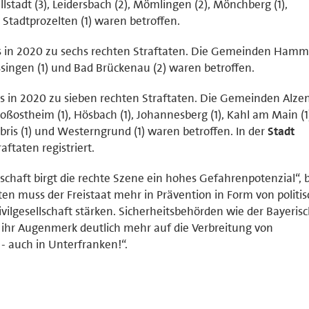
llstadt (3), Leidersbach (2), Mömlingen (2), Mönchberg (1),
 Stadtprozelten (1) waren betroffen.
 in 2020 zu sechs rechten Straftaten. Die Gemeinden Hamm
Kissingen (1) und Bad Brückenau (2) waren betroffen.
 in 2020 zu sieben rechten Straftaten. Die Gemeinden Alzen
oßostheim (1), Hösbach (1), Johannesberg (1), Kahl am Main (1
mbris (1) und Westerngrund (1) waren betroffen. In der
Stadt
ftaten registriert.
chaft birgt die rechte Szene ein hohes Gefahrenpotenzial“, b
n muss der Freistaat mehr in Prävention in Form von politis
ivilgesellschaft stärken. Sicherheitsbehörden wie der Bayeris
hr Augenmerk deutlich mehr auf die Verbreitung von
- auch in Unterfranken!“.