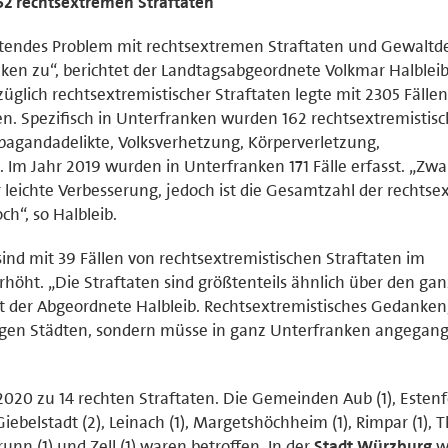
62 rechtsextremen Straftaten
ltendes Problem mit rechtsextremen Straftaten und Gewaltde
anken zu“, berichtet der Landtagsabgeordnete Volkmar Halbleib
üglich rechtsextremistischer Straftaten legte mit 2305 Fällen
n. Spezifisch in Unterfranken wurden 162 rechtsextremistis
ropagandadelikte, Volksverhetzung, Körperverletzung,
m Jahr 2019 wurden in Unterfranken 171 Fälle erfasst. „Zwa
r leichte Verbesserung, jedoch ist die Gesamtzahl der rechts
h“, so Halbleib.
ind mit 39 Fällen von rechtsextremistischen Straftaten im
erhöht. „Die Straftaten sind größtenteils ähnlich über den ga
tet der Abgeordnete Halbleib. Rechtsextremistisches Gedanken
inigen Städten, sondern müsse in ganz Unterfranken angegan
020 zu 14 rechten Straftaten. Die Gemeinden Aub (1), Estenfe
iebelstadt (2), Leinach (1), Margetshöchheim (1), Rimpar (1), 
unn (1) und Zell (1) waren betroffen. In der
Stadt Würzburg
w