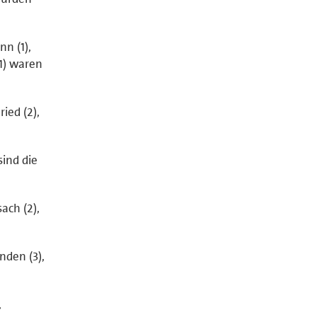
n (1),
(1) waren
ied (2),
sind die
ach (2),
den (3),
,