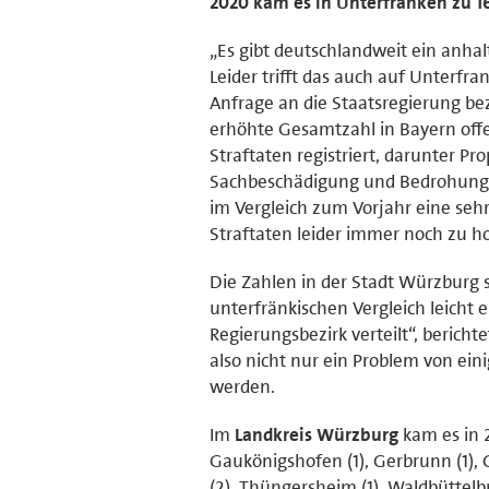
2020 kam es in Unterfranken zu 1
„Es gibt deutschlandweit ein anha
Leider trifft das auch auf Unterfr
Anfrage an die Staatsregierung bez
erhöhte Gesamtzahl in Bayern offe
Straftaten registriert, darunter P
Sachbeschädigung und Bedrohung. I
im Vergleich zum Vorjahr eine seh
Straftaten leider immer noch zu hoc
Die Zahlen in der Stadt Würzburg s
unterfränkischen Vergleich leicht 
Regierungsbezirk verteilt“, berich
also nicht nur ein Problem von e
werden.
Im
Landkreis Würzburg
kam es in 2
Gaukönigshofen (1), Gerbrunn (1), G
(2), Thüngersheim (1), Waldbüttelbr