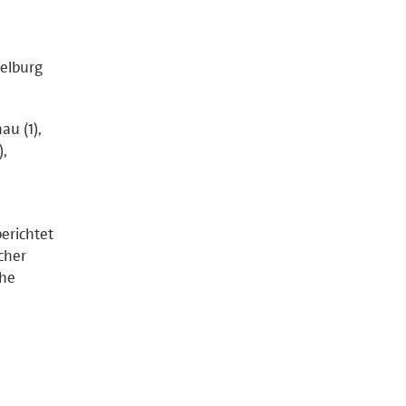
elburg
au (1),
),
erichtet
cher
che