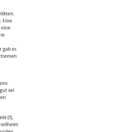
likten.
. Eine
 eine
che
r gab es
extremen
nzen
gut sei
gen
ld (1),
Theilheim
urden