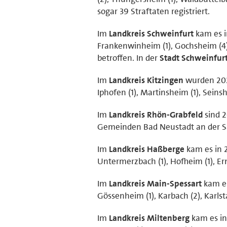
sogar 39 Straftaten registriert.
Im
Landkreis Schweinfurt
kam es i
Frankenwinheim (1), Gochsheim (4),
betroffen. In der
Stadt Schweinfur
Im
Landkreis Kitzingen
wurden 2020
Iphofen (1), Martinsheim (1), Seins
Im
Landkreis Rhön-Grabfeld
sind 2
Gemeinden Bad Neustadt an der Saal
Im
Landkreis Haßberge
kam es in 
Untermerzbach (1), Hofheim (1), E
Im
Landkreis Main-Spessart
kam es
Gössenheim (1), Karbach (2), Karlsta
Im
Landkreis Miltenberg
kam es in